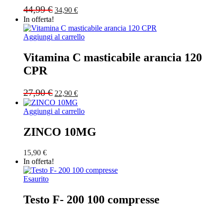
Original
Current
44,99
€
34,90
€
price
price
In offerta!
was:
is:
44,99 €.
34,90 €.
Aggiungi al carrello
Vitamina C masticabile arancia 120
CPR
Original
Current
27,90
€
22,90
€
price
price
was:
is:
Aggiungi al carrello
27,90 €.
22,90 €.
ZINCO 10MG
15,90
€
In offerta!
Esaurito
Testo F- 200 100 compresse