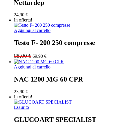
Nettardep
24,90
€
In offerta!
Aggiungi al carrello
Testo F- 200 250 compresse
Original
Current
85,00
€
69,90
€
price
price
was:
is:
Aggiungi al carrello
85,00 €.
69,90 €.
NAC 1200 MG 60 CPR
23,90
€
In offerta!
Esaurito
GLUCOART SPECIALIST