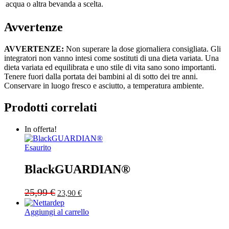
acqua o altra bevanda a scelta.
Avvertenze
AVVERTENZE:
Non superare la dose giornaliera consigliata. Gli
integratori non vanno intesi come sostituti di una dieta variata. Una
dieta variata ed equilibrata e uno stile di vita sano sono importanti.
Tenere fuori dalla portata dei bambini al di sotto dei tre anni.
Conservare in luogo fresco e asciutto, a temperatura ambiente.
Prodotti correlati
In offerta!
Esaurito
BlackGUARDIAN®
Original
Current
25,99
€
23,90
€
price
price
was:
is:
Aggiungi al carrello
25,99 €.
23,90 €.