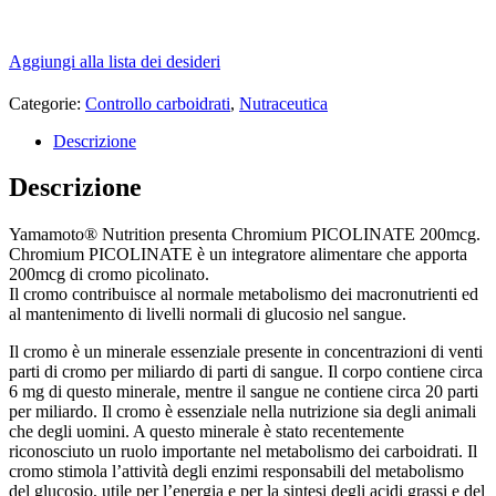
Aggiungi alla lista dei desideri
Categorie:
Controllo carboidrati
,
Nutraceutica
Descrizione
Descrizione
Yamamoto® Nutrition presenta Chromium PICOLINATE 200mcg.
Chromium PICOLINATE è un integratore alimentare che apporta
200mcg di cromo picolinato.
Il cromo contribuisce al normale metabolismo dei macronutrienti ed
al mantenimento di livelli normali di glucosio nel sangue.
Il cromo è un minerale essenziale presente in concentrazioni di venti
parti di cromo per miliardo di parti di sangue. Il corpo contiene circa
6 mg di questo minerale, mentre il sangue ne contiene circa 20 parti
per miliardo. Il cromo è essenziale nella nutrizione sia degli animali
che degli uomini. A questo minerale è stato recentemente
riconosciuto un ruolo importante nel metabolismo dei carboidrati. Il
cromo stimola l’attività degli enzimi responsabili del metabolismo
del glucosio, utile per l’energia e per la sintesi degli acidi grassi e del