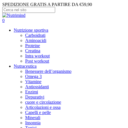
Skip
SPEDIZIONE GRATIS A PARTIRE DA €59,90
to
main
Close
content
Search
search
account
0
Menu
Nutrizione sportiva
Carboidrati
Aminoacidi
Proteine
Creatina
Intra workout
Post workout
Nutraceutica
Benessere dell’organismo
Omega 3
Vitamine
Antiossidanti
Enzimi
Depurativi
cuore e circolazione
Articolazioni e ossa
Capelli e pelle
Minerali
Insonnia
Tonici