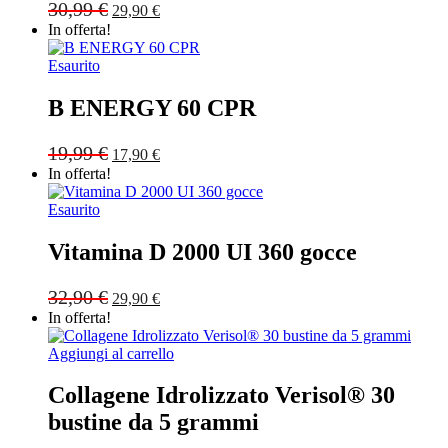
Original
Current
30,99
€
29,90
€
price
price
In offerta!
was:
is:
30,99 €.
29,90 €.
Esaurito
B ENERGY 60 CPR
Original
Current
19,99
€
17,90
€
price
price
In offerta!
was:
is:
19,99 €.
17,90 €.
Esaurito
Vitamina D 2000 UI 360 gocce
Original
Current
32,90
€
29,90
€
price
price
In offerta!
was:
is:
32,90 €.
29,90 €.
Aggiungi al carrello
Collagene Idrolizzato Verisol® 30
bustine da 5 grammi