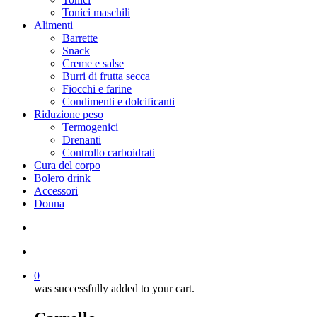
Tonici maschili
Alimenti
Barrette
Snack
Creme e salse
Burri di frutta secca
Fiocchi e farine
Condimenti e dolcificanti
Riduzione peso
Termogenici
Drenanti
Controllo carboidrati
Cura del corpo
Bolero drink
Accessori
Donna
search
account
0
was successfully added to your cart.