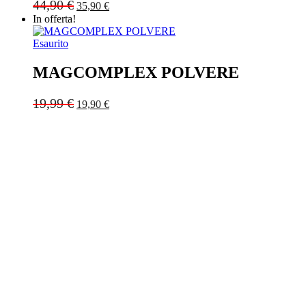
Original
Current
44,90
€
35,90
€
price
price
In offerta!
was:
is:
44,90 €.
35,90 €.
Esaurito
MAGCOMPLEX POLVERE
Original
Current
19,99
€
19,90
€
price
price
was:
is:
19,99 €.
19,90 €.