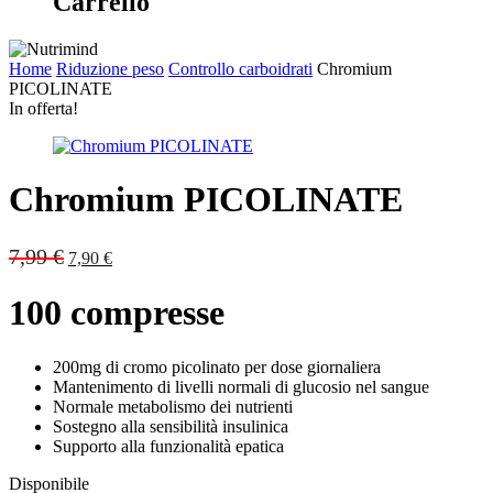
Carrello
Home
Riduzione peso
Controllo carboidrati
Chromium
PICOLINATE
In offerta!
Chromium PICOLINATE
Original
Current
7,99
€
7,90
€
price
price
was:
is:
100 compresse
7,99 €.
7,90 €.
200mg di cromo picolinato per dose giornaliera
Mantenimento di livelli normali di glucosio nel sangue
Normale metabolismo dei nutrienti
Sostegno alla sensibilità insulinica
Supporto alla funzionalità epatica
Disponibile