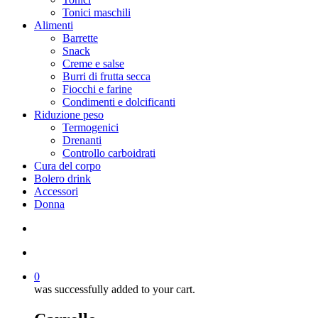
Tonici maschili
Alimenti
Barrette
Snack
Creme e salse
Burri di frutta secca
Fiocchi e farine
Condimenti e dolcificanti
Riduzione peso
Termogenici
Drenanti
Controllo carboidrati
Cura del corpo
Bolero drink
Accessori
Donna
search
account
0
was successfully added to your cart.