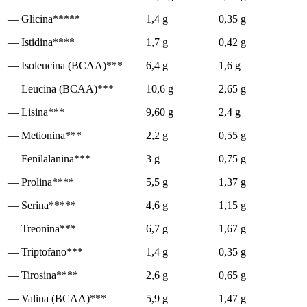
— Glicina*****
1,4 g
0,35 g
— Istidina****
1,7 g
0,42 g
— Isoleucina (BCAA)***
6,4 g
1,6 g
— Leucina (BCAA)***
10,6 g
2,65 g
— Lisina***
9,60 g
2,4 g
— Metionina***
2,2 g
0,55 g
— Fenilalanina***
3 g
0,75 g
— Prolina****
5,5 g
1,37 g
— Serina*****
4,6 g
1,15 g
— Treonina***
6,7 g
1,67 g
— Triptofano***
1,4 g
0,35 g
— Tirosina****
2,6 g
0,65 g
— Valina (BCAA)***
5,9 g
1,47 g