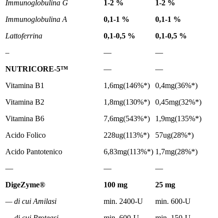
Immunoglobulina G
1-2 %
1-2 %
Immunoglobulina A
0,1-1 %
0,1-1 %
Lattoferrina
0,1-0,5 %
0,1-0,5 %
–
—
—
NUTRICORE-5™
—
—
Vitamina B1
1,6mg(146%*)
0,4mg(36%*)
Vitamina B2
1,8mg(130%*)
0,45mg(32%*)
Vitamina B6
7,6mg(543%*)
1,9mg(135%*)
Acido Folico
228ug(113%*)
57ug(28%*)
Acido Pantotenico
6,83mg(113%*)
1,7mg(28%*)
—
—
—
DigeZyme®
100 mg
25 mg
— di cui Amilasi
min. 2400-U
min. 600-U
— di cui Proteasi
min. 600-U
min. 150-U