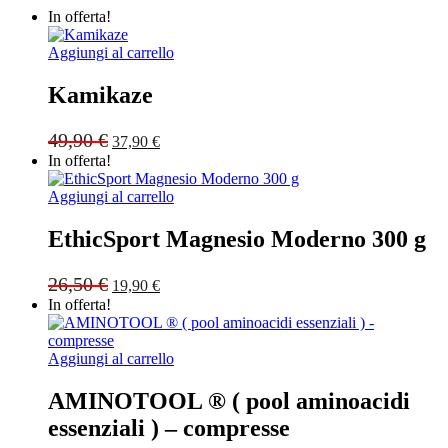
In offerta!
Aggiungi al carrello
Kamikaze
Original
Current
49,90
€
37,90
€
price
price
In offerta!
was:
is:
49,90 €.
37,90 €.
Aggiungi al carrello
EthicSport Magnesio Moderno 300 g
Original
Current
26,50
€
19,90
€
price
price
In offerta!
was:
is:
26,50 €.
19,90 €.
Aggiungi al carrello
AMINOTOOL ® ( pool aminoacidi
essenziali ) – compresse