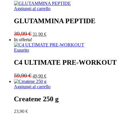
Aggiungi al carrello
GLUTAMMINA PEPTIDE
Original
Current
39,99
€
31,90
€
price
price
In offerta!
was:
is:
39,99 €.
31,90 €.
Esaurito
C4 ULTIMATE PRE-WORKOUT
Original
Current
59,90
€
49,90
€
price
price
was:
is:
Aggiungi al carrello
59,90 €.
49,90 €.
Createne 250 g
23,90
€