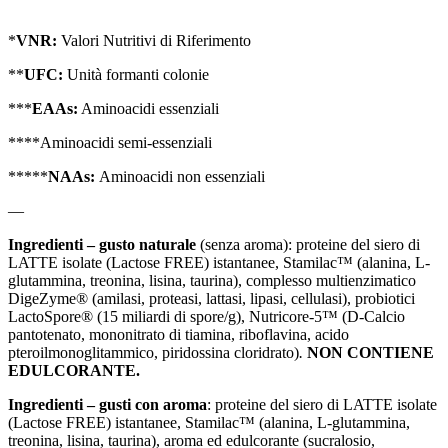
*
VNR:
Valori Nutritivi di Riferimento
**
UFC:
Unità formanti colonie
***
EAAs:
Aminoacidi essenziali
****Aminoacidi semi-essenziali
*****
NAAs:
Aminoacidi non essenziali
—
Ingredienti – gusto naturale
(senza aroma): proteine del siero di
LATTE isolate (Lactose FREE) istantanee, Stamilac™ (alanina, L-
glutammina, treonina, lisina, taurina), complesso multienzimatico
DigeZyme® (amilasi, proteasi, lattasi, lipasi, cellulasi), probiotici
LactoSpore® (15 miliardi di spore/g), Nutricore-5™ (D-Calcio
pantotenato, mononitrato di tiamina, riboflavina, acido
pteroilmonoglitammico, piridossina cloridrato)
.
NON CONTIENE
EDULCORANTE.
Ingredienti – gusti con aroma
: proteine del siero di LATTE isolate
(Lactose FREE) istantanee, Stamilac™ (alanina, L-glutammina,
treonina, lisina, taurina), aroma ed edulcorante (sucralosio,