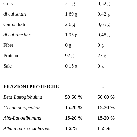
Grassi
2,1 g
0,52 g
di cui saturi
1,69 g
0,42 g
Carboidrati
2,6 g
0,65 g
di cui zuccheri
1,95 g
0,48 g
Fibre
0 g
0 g
Proteine
92 g
23 g
Sale
0,15 g
0 g
—
—
—
FRAZIONI PROTEICHE
——
—-
Beta-Lattoglobulina
50-60 %
50-60 %
Glicomacropeptide
15-20 %
15-20 %
Alfa-Lattoalbumina
15-20 %
15-20 %
Albumina sierica bovina
1-2 %
1-2 %