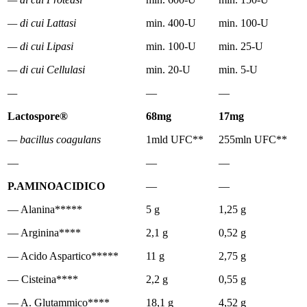
— di cui Lattasi
min. 400-U
min. 100-U
— di cui Lipasi
min. 100-U
min. 25-U
— di cui Cellulasi
min. 20-U
min. 5-U
—
—
—
Lactospore®
68mg
17mg
— bacillus coagulans
1mld UFC**
255mln UFC**
—
—
—
P.AMINOACIDICO
—
—
— Alanina*****
5 g
1,25 g
— Arginina****
2,1 g
0,52 g
— Acido Aspartico*****
11 g
2,75 g
— Cisteina****
2,2 g
0,55 g
— A. Glutammico****
18,1 g
4,52 g