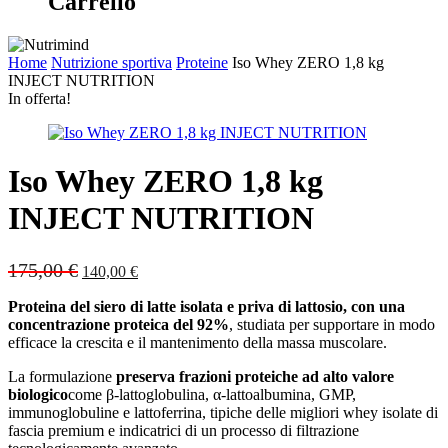
Carrello
Home
Nutrizione sportiva
Proteine
Iso Whey ZERO 1,8 kg
INJECT NUTRITION
In offerta!
Iso Whey ZERO 1,8 kg
INJECT NUTRITION
Original
Current
175,00
€
140,00
€
price
price
was:
is:
Proteina del siero di latte isolata e priva di lattosio, con una
175,00 €.
140,00 €.
concentrazione proteica del 92%
, studiata per supportare in modo
efficace la crescita e il mantenimento della massa muscolare.
La formulazione
preserva frazioni proteiche ad alto valore
biologico
come β-lattoglobulina, α-lattoalbumina, GMP,
immunoglobuline e lattoferrina, tipiche delle migliori whey isolate di
fascia premium e indicatrici di un processo di filtrazione