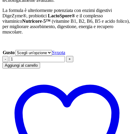
tecnologicamente avanzato.
La formula è ulteriormente potenziata con enzimi digestivi
DigeZyme®, probiotici
LactoSpore®
e il complesso
vitaminico
Nutricore-5™
(vitamine B1, B2, B6, B5 e acido folico),
per migliorare assorbimento, digestione, energia e recupero
muscolare.
Gusto
Svuota
Iso
Whey
Aggiungi al carrello
ZERO
1,8
kg
INJECT
NUTRITION
quantità