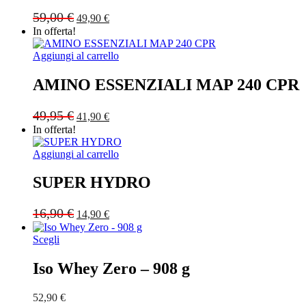
Original
Current
59,00
€
49,90
€
price
price
In offerta!
was:
is:
59,00 €.
49,90 €.
Aggiungi al carrello
AMINO ESSENZIALI MAP 240 CPR
Original
Current
49,95
€
41,90
€
price
price
In offerta!
was:
is:
49,95 €.
41,90 €.
Aggiungi al carrello
SUPER HYDRO
Original
Current
16,90
€
14,90
€
price
price
was:
is:
Scegli
16,90 €.
14,90 €.
Iso Whey Zero – 908 g
52,90
€