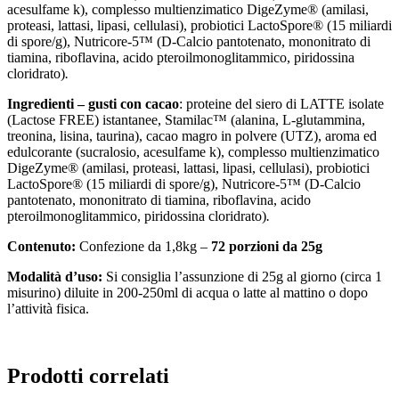
acesulfame k), complesso multienzimatico DigeZyme® (amilasi,
proteasi, lattasi, lipasi, cellulasi), probiotici LactoSpore® (15 miliardi
di spore/g), Nutricore-5™ (D-Calcio pantotenato, mononitrato di
tiamina, riboflavina, acido pteroilmonoglitammico, piridossina
cloridrato)
.
Ingredienti – gusti con cacao
: proteine del siero di LATTE isolate
(Lactose FREE) istantanee, Stamilac™ (alanina, L-glutammina,
treonina, lisina, taurina), cacao magro in polvere (UTZ), aroma ed
edulcorante (sucralosio, acesulfame k), complesso multienzimatico
DigeZyme® (amilasi, proteasi, lattasi, lipasi, cellulasi), probiotici
LactoSpore® (15 miliardi di spore/g), Nutricore-5™ (D-Calcio
pantotenato, mononitrato di tiamina, riboflavina, acido
pteroilmonoglitammico, piridossina cloridrato)
.
Contenuto:
Confezione da 1,8kg –
72 porzioni da 25g
Modalità d’uso:
Si consiglia l’assunzione di 25g al giorno (circa 1
misurino) diluite in 200-250ml di acqua o latte al mattino o dopo
l’attività fisica.
Prodotti correlati