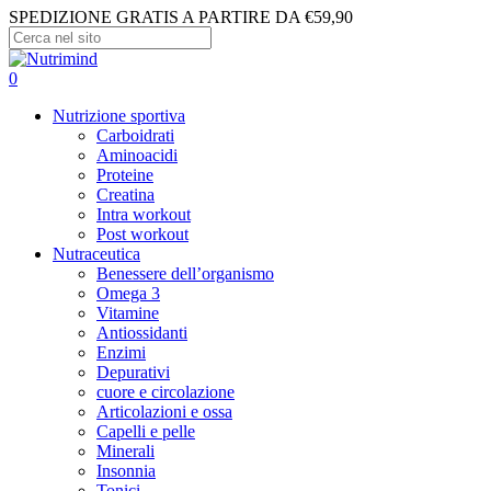
Skip
SPEDIZIONE GRATIS A PARTIRE DA €59,90
to
main
Close
content
Search
search
account
0
Menu
Nutrizione sportiva
Carboidrati
Aminoacidi
Proteine
Creatina
Intra workout
Post workout
Nutraceutica
Benessere dell’organismo
Omega 3
Vitamine
Antiossidanti
Enzimi
Depurativi
cuore e circolazione
Articolazioni e ossa
Capelli e pelle
Minerali
Insonnia
Tonici