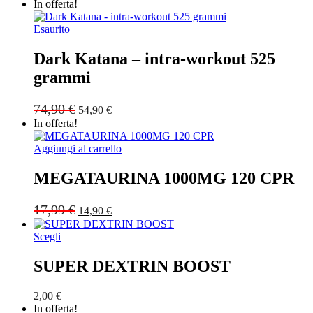
In offerta!
Esaurito
Dark Katana – intra-workout 525
grammi
Original
Current
74,90
€
54,90
€
price
price
In offerta!
was:
is:
74,90 €.
54,90 €.
Aggiungi al carrello
MEGATAURINA 1000MG 120 CPR
Original
Current
17,99
€
14,90
€
price
price
was:
is:
Scegli
17,99 €.
14,90 €.
SUPER DEXTRIN BOOST
2,00
€
In offerta!