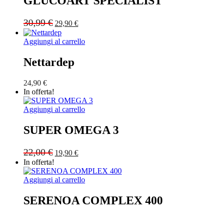
GLUCOART SPECIALIST
Original
Current
30,99
€
29,90
€
price
price
was:
is:
Aggiungi al carrello
30,99 €.
29,90 €.
Nettardep
24,90
€
In offerta!
Aggiungi al carrello
SUPER OMEGA 3
Original
Current
22,00
€
19,90
€
price
price
In offerta!
was:
is:
22,00 €.
19,90 €.
Aggiungi al carrello
SERENOA COMPLEX 400