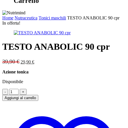
Carrello
Home
Nutraceutica
Tonici maschili
TESTO ANABOLIC 90 cpr
In offerta!
TESTO ANABOLIC 90 cpr
Original
Current
39,90
€
29,90
€
price
price
was:
is:
Azione tonica
39,90 €.
29,90 €.
Disponibile
TESTO
ANABOLIC
Aggiungi al carrello
90
cpr
quantità