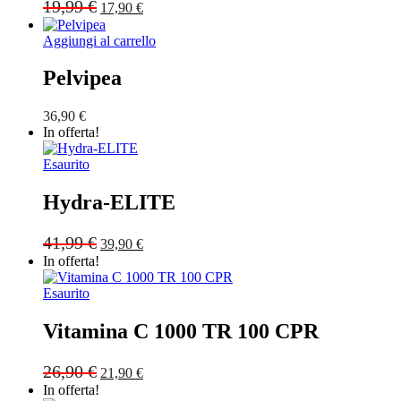
Original
Current
19,99
€
17,90
€
price
price
was:
is:
Aggiungi al carrello
19,99 €.
17,90 €.
Pelvipea
36,90
€
In offerta!
Esaurito
Hydra-ELITE
Original
Current
41,99
€
39,90
€
price
price
In offerta!
was:
is:
41,99 €.
39,90 €.
Esaurito
Vitamina C 1000 TR 100 CPR
Original
Current
26,90
€
21,90
€
price
price
In offerta!
was:
is: