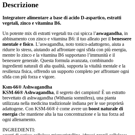
Descrizione
Integratore alimentare a base di acido D-aspartico, estratti
vegetali, zinco e vitamina B6.
Un potente mix di estratti vegetali tra cui spicca l’
aswagandha
, in
abbinamento con zinco e vitamina B6: il tuo alleato per il
benessere
mentale e fisico
. L’aswagandha, noto tonico-adattogeno, aiuta a
ridurre lo stress, aiutando ad affrontare ogni sfida con più energia,
mentre lo zinco e la vitamina B6 supportano l’immunità e il
benessere generale. Questa formula avanzata, combinando
ingredienti naturali di alta qualità, supporta la vitalità mentale e la
resilienza fisica, offrendo un supporto completo per affrontare ogni
sfida con più forza e vigore.
Ksm-66® Ashwagandha
KSM-66® Ashwagandha
, il segreto dei campioni! È un estratto
brevettato di ashwagandha (Withania somnifera), una pianta
utilizzata nella medicina tradizionale indiana per le sue proprietà
adattogene. Con KSM-66® è come avere un
boost naturale di
energia
che mantiene alta la tua concentrazione e la tua forza ad
ogni allenamento.
INGREDIENTI: