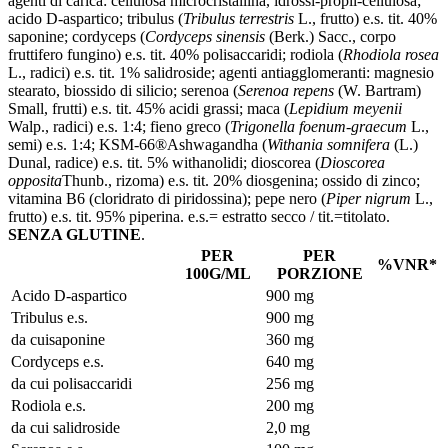
agenti di carica: cellulosa microcristallina, idrossi-propil-cellulosa;
acido D-aspartico; tribulus (
Tribulus terrestris
L., frutto) e.s. tit. 40%
saponine; cordyceps (
Cordyceps sinensis
(Berk.) Sacc., corpo
fruttifero fungino) e.s. tit. 40% polisaccaridi; rodiola (
Rhodiola rosea
L., radici) e.s. tit. 1% salidroside; agenti antiagglomeranti: magnesio
stearato, biossido di silicio; serenoa (
Serenoa repens
(W. Bartram)
Small, frutti) e.s. tit. 45% acidi grassi; maca (
Lepidium meyenii
Walp., radici) e.s. 1:4; fieno greco (
Trigonella foenum-graecum
L.,
semi) e.s. 1:4; KSM-66®Ashwagandha (
Withania somnifera
(L.)
Dunal, radice) e.s. tit. 5% withanolidi; dioscorea (
Dioscorea
opposita
Thunb., rizoma) e.s. tit. 20% diosgenina; ossido di zinco;
vitamina B6 (cloridrato di piridossina); pepe nero (
Piper nigrum
L.,
frutto) e.s. tit. 95% piperina. e.s.= estratto secco / tit.=titolato.
SENZA GLUTINE
.
PER
PER
%VNR*
100G/ML
PORZIONE
Acido D-aspartico
900 mg
Tribulus e.s.
900 mg
da cuisaponine
360 mg
Cordyceps e.s.
640 mg
da cui polisaccaridi
256 mg
Rodiola e.s.
200 mg
da cui salidroside
2,0 mg