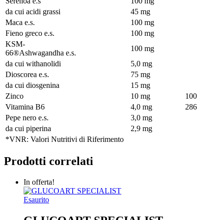
Serenoa e.s
100 mg
da cui acidi grassi
45 mg
Maca e.s.
100 mg
Fieno greco e.s.
100 mg
KSM-
100 mg
66®Ashwagandha e.s.
da cui withanolidi
5,0 mg
Dioscorea e.s.
75 mg
da cui diosgenina
15 mg
Zinco
10 mg
100
Vitamina B6
4,0 mg
286
Pepe nero e.s.
3,0 mg
da cui piperina
2,9 mg
*VNR: Valori Nutritivi di Riferimento
Prodotti correlati
In offerta!
Esaurito