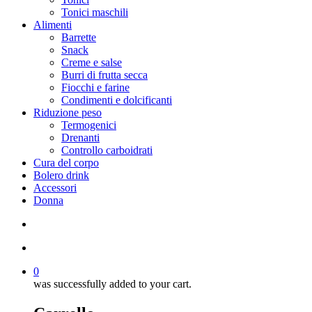
Tonici maschili
Alimenti
Barrette
Snack
Creme e salse
Burri di frutta secca
Fiocchi e farine
Condimenti e dolcificanti
Riduzione peso
Termogenici
Drenanti
Controllo carboidrati
Cura del corpo
Bolero drink
Accessori
Donna
search
account
0
was successfully added to your cart.