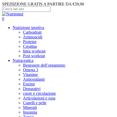
Skip
SPEDIZIONE GRATIS A PARTIRE DA €59,90
to
main
Close
content
Search
search
account
0
Menu
Nutrizione sportiva
Carboidrati
Aminoacidi
Proteine
Creatina
Intra workout
Post workout
Nutraceutica
Benessere dell’organismo
Omega 3
Vitamine
Antiossidanti
Enzimi
Depurativi
cuore e circolazione
Articolazioni e ossa
Capelli e pelle
Minerali
Insonnia
Tonici