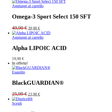
26,90 €.
21,90 €.
Aggiungi al carrello
Omega-3 Sport Select 150 SFT
Original
Current
49,90
€
39,90
€
price
price
was:
is:
Aggiungi al carrello
49,90 €.
39,90 €.
Alpha LIPOIC ACID
19,90
€
In offerta!
Esaurito
BlackGUARDIAN®
Original
Current
25,99
€
23,90
€
price
price
was:
is:
Scegli
25,99 €.
23,90 €.